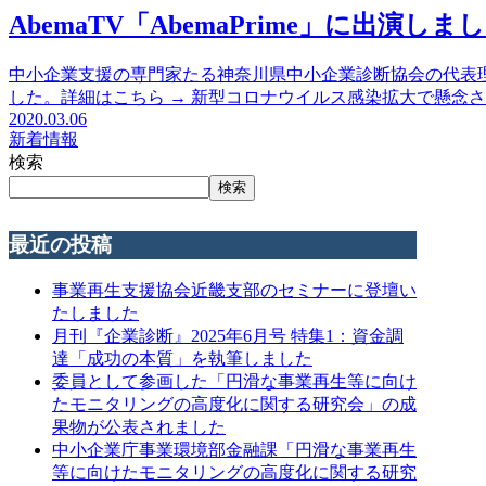
AbemaTV「AbemaPrime」に出演しま
中小企業支援の専門家たる神奈川県中小企業診断協会の代表
した。詳細はこちら → 新型コロナウイルス感染拡大で懸念
2020.03.06
新着情報
検索
検索
最近の投稿
事業再生支援協会近畿支部のセミナーに登壇い
たしました
月刊『企業診断』2025年6月号 特集1：資金調
達「成功の本質」を執筆しました
委員として参画した「円滑な事業再生等に向け
たモニタリングの高度化に関する研究会」の成
果物が公表されました
中小企業庁事業環境部金融課「円滑な事業再生
等に向けたモニタリングの高度化に関する研究