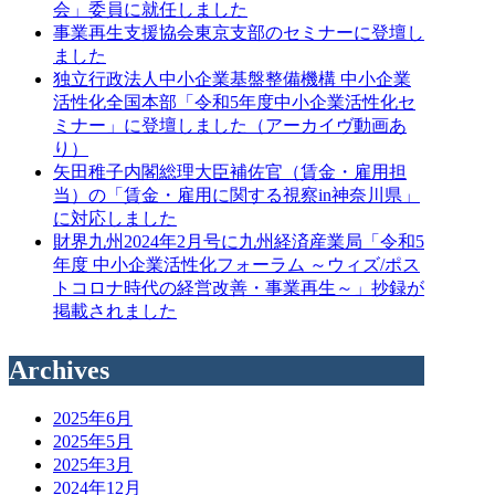
会」委員に就任しました
事業再生支援協会東京支部のセミナーに登壇し
ました
独立行政法人中小企業基盤整備機構 中小企業
活性化全国本部「令和5年度中小企業活性化セ
ミナー」に登壇しました（アーカイヴ動画あ
り）
矢田稚子内閣総理大臣補佐官（賃金・雇用担
当）の「賃金・雇用に関する視察in神奈川県」
に対応しました
財界九州2024年2月号に九州経済産業局「令和5
年度 中小企業活性化フォーラム ～ウィズ/ポス
トコロナ時代の経営改善・事業再生～」抄録が
掲載されました
Archives
2025年6月
2025年5月
2025年3月
2024年12月