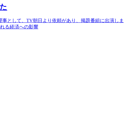
した
理事として、TV朝日より依頼があり、掲題番組に出演しま
される経済への影響